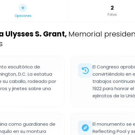
2
Fotos
Opiniones
Ulysses S. Grant
,
Memorial presiden
s
nto escultórico de
El Congreso aprob
ington, D.C. La estatua
convirtiéndolo en 
 su caballo, rodeado por
trabajos continua
ros y jinetes sobre una
1922 para honrar 
ejércitos de la Unió
uina como guardianes de
El monumento se en
nquilo en su montura
Reflecting Pool y s