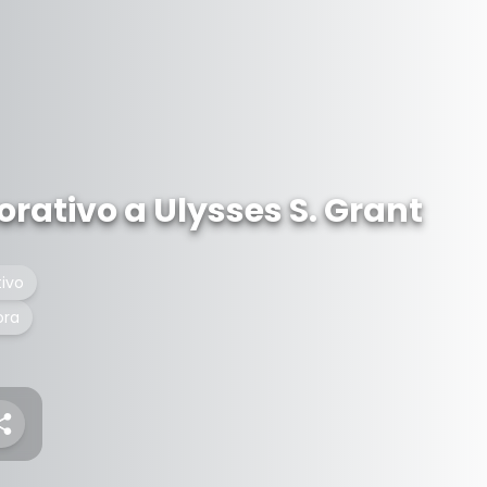
tivo a Ulysses S. Grant
ivo
ora