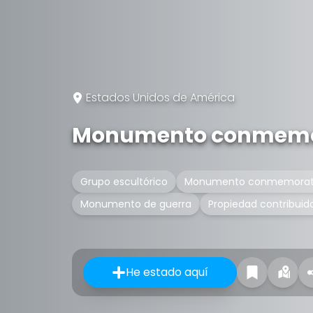
Estados Unidos de América
Monumento conmemora
Grupo escultórico
Monumento conmemorat
Monumento de guerra
Propiedad contribuid
He estado aquí