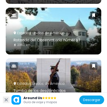
Estados Unidos de América
Rotonda del Observatorio número 1
236.2 km
Estados Unidos de América
Tumba de los desconocidos
231.5 km
Around Us
Descargar
Guía de viaje y mapas