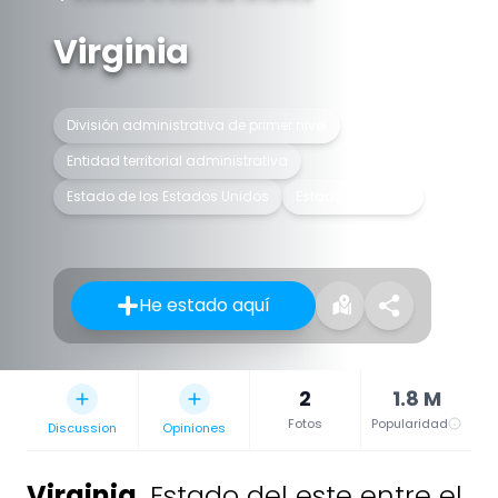
Virginia
División administrativa de primer nivel
Entidad territorial administrativa
Estado de los Estados Unidos
Estado federado
He estado aquí
2
1.8 M
Fotos
Popularidad
Discussion
Opiniones
Virginia
,
Estado del este entre el