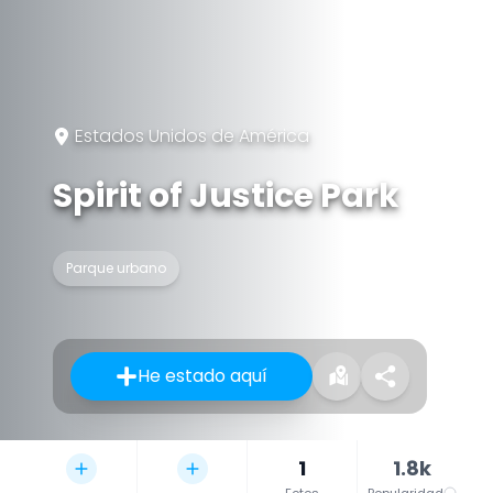
Estados Unidos de América
Spirit of Justice Park
Parque urbano
He estado aquí
1
1.8k