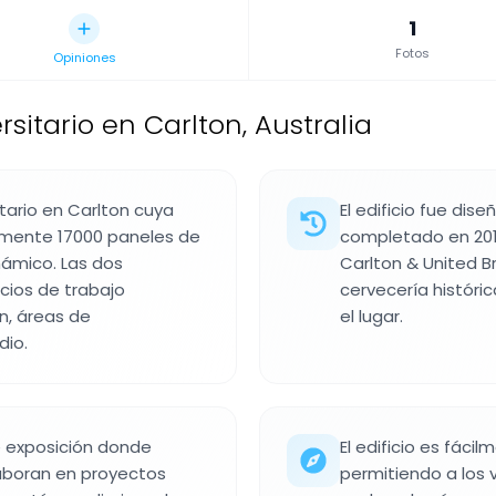
1
Fotos
Opiniones
ersitario en Carlton, Australia
itario en Carlton cuya
El edificio fue dis
amente 17000 paneles de
completado en 2012
námico. Las dos
Carlton & United B
cios de trabajo
cervecería históri
ón, áreas de
el lugar.
dio.
de exposición donde
El edificio es fáci
laboran en proyectos
permitiendo a los v