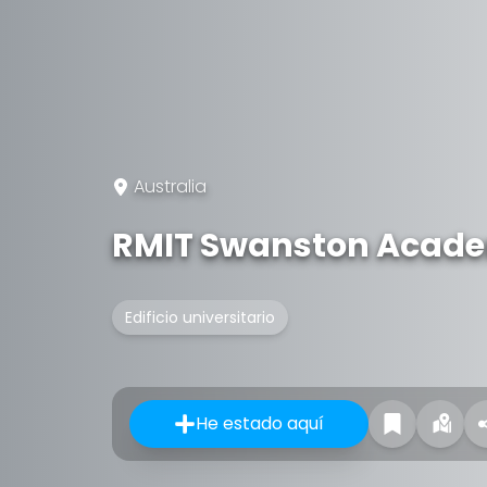
Australia
RMIT Swanston Acade
Edificio universitario
He estado aquí