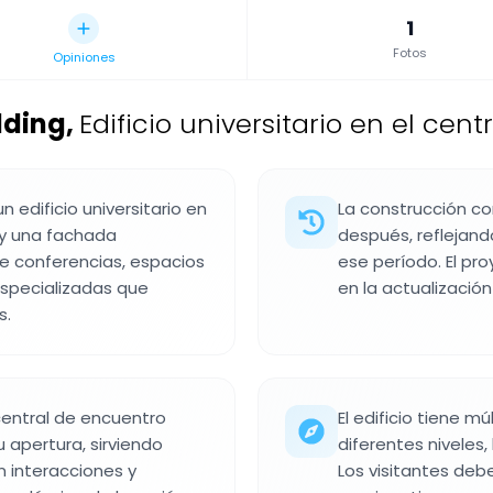
1
Fotos
Opiniones
lding
,
Edificio universitario en el cen
 edificio universitario en
La construcción c
 y una fachada
después, reflejand
de conferencias, espacios
ese período. El pr
specializadas que
en la actualización 
s.
 central de encuentro
El edificio tiene m
 apertura, sirviendo
diferentes niveles,
 interacciones y
Los visitantes deb