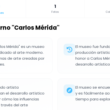
1
Fotos
Col
nes
rno "Carlos Mérida"
rlos Mérida" es un museo
El museo fue fund
dicado al arte moderno.
producción artíst
rmas de arte creadas por
honor a Carlos Mér
es.
desarrollo artístico
do artista
El museo se encue
n el desarrollo artístico
y es fácilmente ac
r cómo las influencias
tiempo para explora
 través del arte