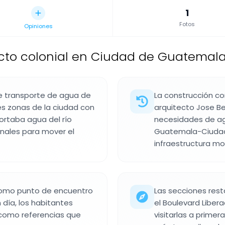
1
Fotos
Opiniones
to colonial en Ciudad de Guatemala
de transporte de agua de
La construcción co
es zonas de la ciudad con
arquitecto Jose Be
portaba agua del río
necesidades de agu
anales para mover el
Guatemala-Ciudad 
infraestructura mo
 como punto de encuentro
Las secciones rest
 día, los habitantes
el Boulevard Libera
 como referencias que
visitarlas a prime