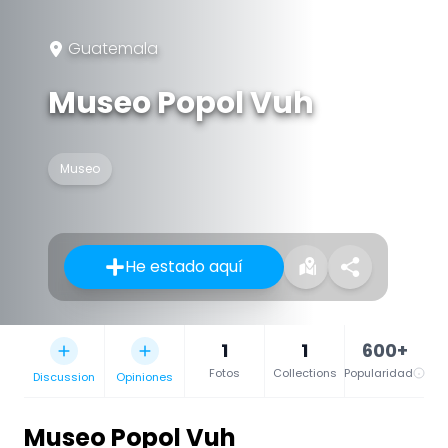
Guatemala
Museo Popol Vuh
Museo
He estado aquí
1
1
600+
Fotos
Collections
Popularidad
Discussion
Opiniones
Museo Popol Vuh