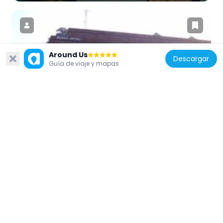
Around Us
Descargar
Guatemala
Guía de viaje y mapas
Museo Ixchel del Traje Indígena
84 m
Guatemala
Reloj de flores
2.2 km