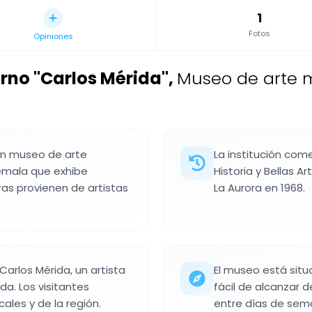
1
Fotos
Opiniones
rno "Carlos Mérida"
,
Museo de arte 
un museo de arte
La institución co
mala que exhibe
Historia y Bellas Ar
bras provienen de artistas
La Aurora en 1968.
arlos Mérida, un artista
El museo está situ
a. Los visitantes
fácil de alcanzar d
ales y de la región.
entre días de sem