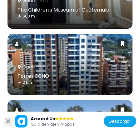
Guatemala
The Children's Museum of Guatemala
668 m
Guatemala
Torres ECHO
2 km
Around Us
Descargar
Guía de viaje y mapas
Guatemala