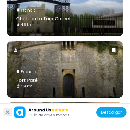
Francia
Château La Tour Carnet
4.6 km
Francia
Fort Paté
5.4 km
Around Us
Descargar
Guía de viaje y mapas