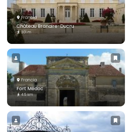
Francia
Château Branaire-Ducru
301 m
Francia
Fort Médoc
4.5 km