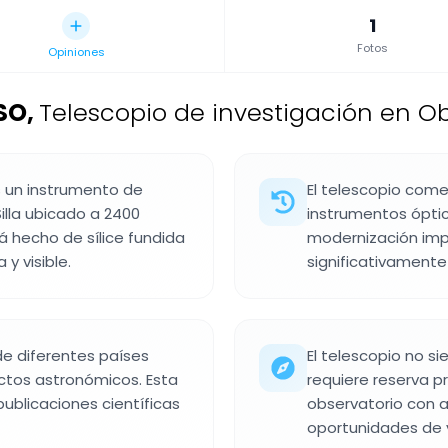
1
Fotos
Opiniones
ESO
,
Telescopio de investigación en Obs
s un instrumento de
El telescopio come
illa ubicado a 2400
instrumentos óptic
tá hecho de sílice fundida
modernización imp
 y visible.
significativament
de diferentes países
El telescopio no s
ctos astronómicos. Esta
requiere reserva pr
blicaciones científicas
observatorio con a
oportunidades de v